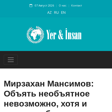
07 Август 2026
О нас
Контакт
AZ
RU
EN
Мирзахан Мансимов:
Объять необъятное
невозможно, хотя и