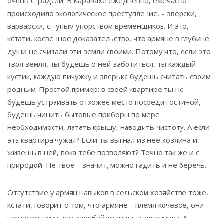
очень страдали. В Карабахе ежедневно, ежечасно
происходило экологическое преступление. – зверски,
варварски, с тупым упорством временщиков. И это,
кстати, косвенное доказательство, что армяне в глубине
души не считали эти земли своими. Потому что, если это
твоя земля, ты будешь о ней заботиться, ты каждый
кустик, каждую пичужку и зверька будешь считать своим
родным. Простой пример: в своей квартире ты не
будешь устраивать отхожее место посреди гостиной,
будешь чинить бытовые приборы по мере
необходимости, латать крышу, наводить чистоту. А если
эта квартира чужая? Если ты выгнал из нее хозяина и
живешь в ней, пока тебе позволяют? Точно так же и с
природой. Не твое – значит, можно гадить и не беречь.
Отсутствие у армян навыков в сельском хозяйстве тоже,
кстати, говорит о том, что армяне – племя кочевое, они
не насельники, как азербайджанцы, а кочевники. А