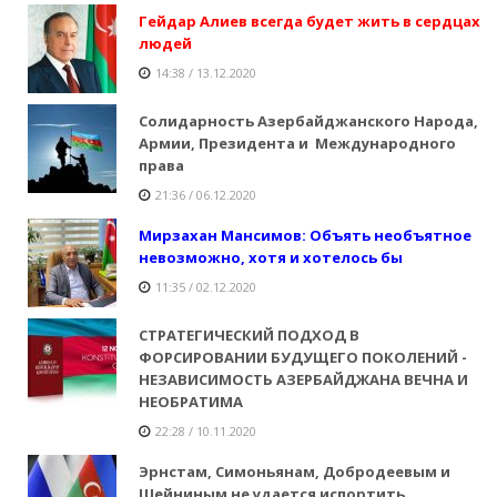
Гейдар Алиев всегда будет жить в сердцах
людей
14:38 / 13.12.2020
Солидарность Азербайджанского Народа,
Армии, Президента и Международного
права
21:36 / 06.12.2020
Мирзахан Мансимов: Объять необъятное
невозможно, хотя и хотелось бы
11:35 / 02.12.2020
СТРАТЕГИЧЕСКИЙ ПОДХОД В
ФОРСИРОВАНИИ БУДУЩЕГО ПОКОЛЕНИЙ -
НЕЗАВИСИМОСТЬ АЗЕРБАЙДЖАНА ВЕЧНА И
НЕОБРАТИМА
22:28 / 10.11.2020
Эрнстам, Симоньянам, Добродеевым и
Шейниным не удается испортить