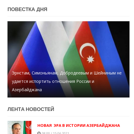
ПОВЕСТКА ДНЯ
Эрнстам, Симоньянам, Добродеевым и Шейниным не
удается испортить отношения России и
За сегодняшний день в Тертере упало свыше 2 тыс.
Азербайджана
снарядов - Хикмет Гаджиев
Директор больницы умер от коронавируса
ЛЕНТA НОВОСТЕЙ
НОВАЯ ЭРА В ИСТОРИИ АЗЕРБАЙДЖАНА
08:00 / 15.06.2021