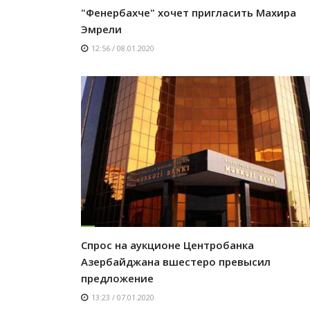
"Фенербахче" хочет пригласить Махира
Эмрели
12:56 / 08.01.2020
Спрос на аукционе Центробанка
Азербайджана вшестеро превысил
предложение
13:23 / 07.01.2020