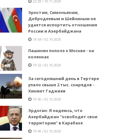
22:28 / 10.11.2020
Эрнстам, Симоньянам,
Добродеевым и Шейниным не
удается испортить отношения
России и Азербайджана
19:54 / 02.10.2020
Пашинян пополз к Москве - на
коленках
19:52 / 02.10.2020
За сегодняшний день в Тертере
упало свыше 2 тыс. снарядов -
Хикмет Гаджиев
19:50 / 02.10.2020
Эрдоган: Я надеюсь, что
Азербайджан "освободит свои
территории" в Карабахе
19:49 / 02.10.2020