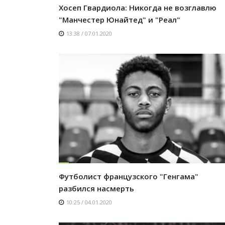
Хосеп Гвардиола: Никогда не возглавлю
"Манчестер Юнайтед" и "Реал"
13:38 / 07.01.2020
Футболист французского "Генгама"
разбился насмерть
10:25 / 04.01.2020