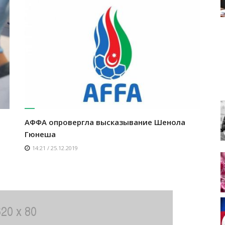
а
АФФА опровергла высказывание Шенола
Гюнеша
14:21 / 25.12.2019