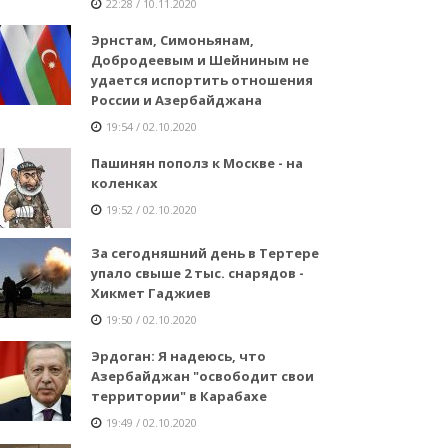
22:28 / 10.11.2020
Эрнстам, Симоньянам,
Добродеевым и Шейниным не
удается испортить отношения
России и Азербайджана
19:54 / 02.10.2020
Пашинян пополз к Москве - на
коленках
19:52 / 02.10.2020
За сегодняшний день в Тертере
упало свыше 2 тыс. снарядов -
Хикмет Гаджиев
19:50 / 02.10.2020
Эрдоган: Я надеюсь, что
Азербайджан "освободит свои
территории" в Карабахе
19:49 / 02.10.2020