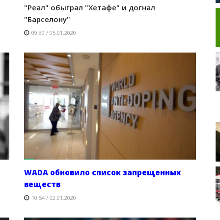
"Реал" обыграл "Хетафе" и догнал
"Барселону"
09:39 / 05.01.2020
WADA обновило список запрещенных
веществ
10:54 / 02.01.2020