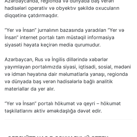
Azərbaycanda, regionda və dünyada baş verən
hadisələri operativ və obyektıv şəkildə oxucuların
diqqətinə çatdırmaqdır.
“Yer və İnsan” jurnalının bazasında yaradılan “Yer və
İnsan” internet portalı tam müstəqil informasiya
siyasəti həyata keçirən media qurumudur.
Azərbaycan, Rus və İngilis dillərində xəbərlər
yayımlayan portalımızda siyasi, iqtisadi, sosial, mədəni
və idman həyatına dair məlumatlarla yanaşı, regionda
və dünyada baş verən hadisələrlə bağlı analitik
materiallar da yer alır.
“Yer və İnsan” portalı hökumət və qeyri – hökumət
təşkilatlarını aktiv əməkdaşlığa dəvət edir.