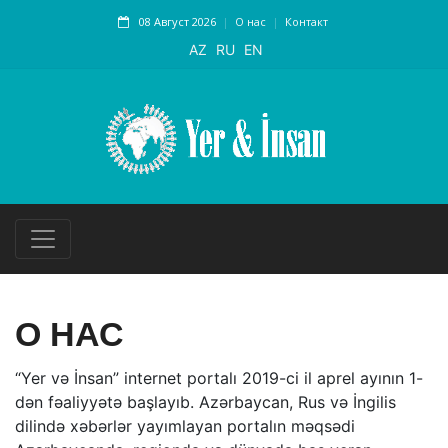
08 Август 2026
О нас
Контакт
AZ
RU
EN
О НАС
“Yer və İnsan” internet portalı 2019-ci il aprel ayının 1-
dən fəaliyyətə başlayıb. Azərbaycan, Rus və İngilis
dilində xəbərlər yayımlayan portalın məqsədi