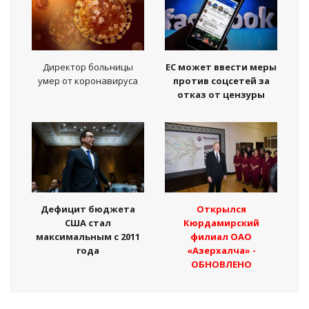
Директор больницы
ЕС может ввести меры
умер от коронавируса
против соцсетей за
отказ от цензуры
Дефицит бюджета
Открылся
США стал
Кюрдамирский
максимальным с 2011
филиал ОАО
года
«Азерхалча» -
ОБНОВЛЕНО