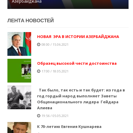
Азербайджана
снарядов - Хикмет Гаджиев
Директор больницы умер от коронавируса
ЛЕНТA НОВОСТЕЙ
НОВАЯ ЭРА В ИСТОРИИ АЗЕРБАЙДЖАНА
08:00 / 15.06.2021
Образец высокой чести достоинства
17:00 / 18.05.2021
Так было, так есть и так будет: из года в
год гордый народ выполняет Заветы
Общенационального лидера Гейдара
Алиева
19:56 / 05.05.2021
К 70-летию Евгения Кушнарева