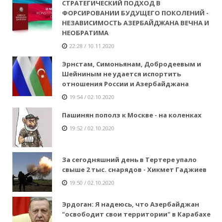
СТРАТЕГИЧЕСКИЙ ПОДХОД В
ФОРСИРОВАНИИ БУДУЩЕГО ПОКОЛЕНИЙ -
НЕЗАВИСИМОСТЬ АЗЕРБАЙДЖАНА ВЕЧНА И
НЕОБРАТИМА
22:28 / 10.11.2020
Эрнстам, Симоньянам, Добродеевым и
Шейниным не удается испортить
отношения России и Азербайджана
19:54 / 02.10.2020
Пашинян пополз к Москве - на коленках
19:52 / 02.10.2020
За сегодняшний день в Тертере упало
свыше 2 тыс. снарядов - Хикмет Гаджиев
19:50 / 02.10.2020
Эрдоган: Я надеюсь, что Азербайджан
"освободит свои территории" в Карабахе