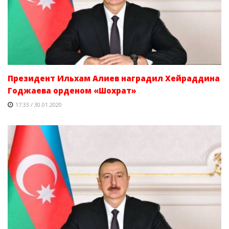
Президент Ильхам Алиев наградил Хейраддина
Годжаева орденом «Шохрат»
17:33 / 30.01.2020