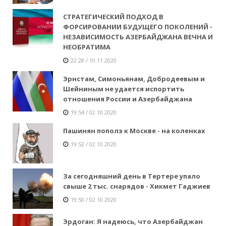
СТРАТЕГИЧЕСКИЙ ПОДХОД В
ФОРСИРОВАНИИ БУДУЩЕГО ПОКОЛЕНИЙ -
НЕЗАВИСИМОСТЬ АЗЕРБАЙДЖАНА ВЕЧНА И
НЕОБРАТИМА
22:28 / 10.11.2020
Эрнстам, Симоньянам, Добродеевым и
Шейниным не удается испортить
отношения России и Азербайджана
19:54 / 02.10.2020
Пашинян пополз к Москве - на коленках
19:52 / 02.10.2020
За сегодняшний день в Тертере упало
свыше 2 тыс. снарядов - Хикмет Гаджиев
19:50 / 02.10.2020
Эрдоган: Я надеюсь, что Азербайджан