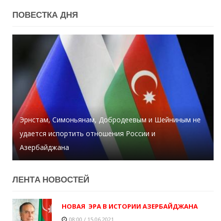
ПОВЕСТКА ДНЯ
Эрнстам, Симоньянам, Добродеевым и Шейниным не
удается испортить отношения России и
За сегодняшний день в Тертере упало свыше 2 тыс.
Азербайджана
снарядов - Хикмет Гаджиев
Директор больницы умер от коронавируса
ЛЕНТA НОВОСТЕЙ
НОВАЯ ЭРА В ИСТОРИИ АЗЕРБАЙДЖАНА
08:00 / 15.06.2021