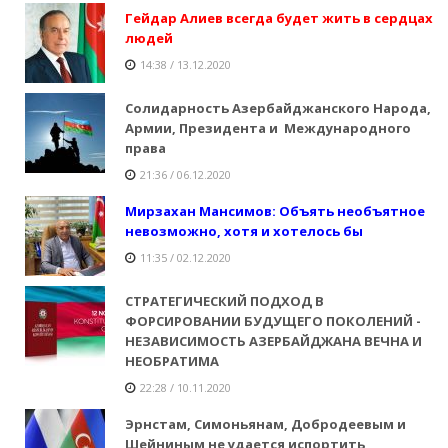
Гейдар Алиев всегда будет жить в сердцах
людей
14:38 / 13.12.2020
Солидарность Азербайджанского Народа,
Армии, Президента и Международного
права
21:36 / 06.12.2020
Мирзахан Мансимов: Объять необъятное
невозможно, хотя и хотелось бы
11:35 / 02.12.2020
СТРАТЕГИЧЕСКИЙ ПОДХОД В
ФОРСИРОВАНИИ БУДУЩЕГО ПОКОЛЕНИЙ -
НЕЗАВИСИМОСТЬ АЗЕРБАЙДЖАНА ВЕЧНА И
НЕОБРАТИМА
22:28 / 10.11.2020
Эрнстам, Симоньянам, Добродеевым и
Шейниным не удается испортить