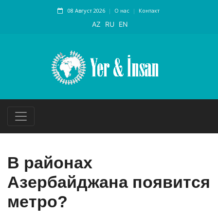
08 Август 2026
О нас
Контакт
AZ
RU
EN
В районах
Азербайджана появится
метро?