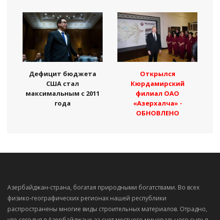
Дефицит бюджета
Открылся
США стал
Кюрдамирский
максимальным с 2011
филиал ОАО
года
«Азерхалча» -
ОБНОВЛЕНО
Азербайджан-страна, богатая природными богатствами. Во всех
физико-географических регионах нашей республики
распространены многие виды строительных материалов. Отрадно,
что сегодня в Азербайджане за счет местного минерального сырья