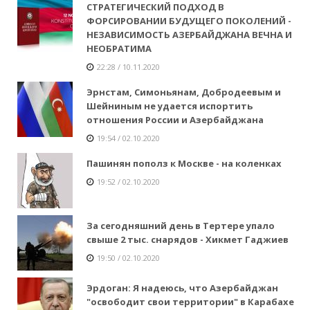
СТРАТЕГИЧЕСКИЙ ПОДХОД В
ФОРСИРОВАНИИ БУДУЩЕГО ПОКОЛЕНИЙ -
НЕЗАВИСИМОСТЬ АЗЕРБАЙДЖАНА ВЕЧНА И
НЕОБРАТИМА
22:28 / 10.11.2020
Эрнстам, Симоньянам, Добродеевым и
Шейниным не удается испортить
отношения России и Азербайджана
19:54 / 02.10.2020
Пашинян пополз к Москве - на коленках
19:52 / 02.10.2020
За сегодняшний день в Тертере упало
свыше 2 тыс. снарядов - Хикмет Гаджиев
19:50 / 02.10.2020
Эрдоган: Я надеюсь, что Азербайджан
"освободит свои территории" в Карабахе