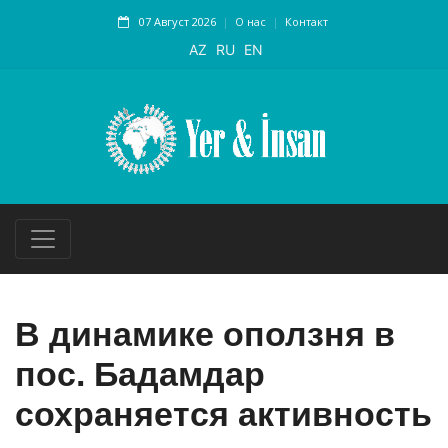
07 Август 2026
О нас
Контакт
AZ
RU
EN
В динамике оползня в
пос. Бадамдар
сохраняется активность