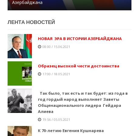
Азербайджана
снарядов - Хикмет Гаджиев
Директор больницы умер от коронавируса
ЛЕНТA НОВОСТЕЙ
НОВАЯ ЭРА В ИСТОРИИ АЗЕРБАЙДЖАНА
08:00 / 15.06.2021
Образец высокой чести достоинства
17:00 / 18.05.2021
Так было, так есть и так будет: из года в
год гордый народ выполняет Заветы
Общенационального лидера Гейдара
Алиева
19:56 / 05.05.2021
К 70-летию Евгения Кушнарева