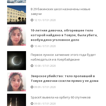
В 29 бакинских школ назначены новые
завучи
12:13 / 07.01.2020
10-летняя девочка, обгоревшее тело
которой найдено в Товузе, была убита,
возбуждено уголовное дело
10:46 / 07.01.2020
Первое лунное затмение этого года будет
наблюдаться и в Азербайджане
10:08 / 07.01.2020
Зверское убийство: тело пропавшей в
Товузе девочки сожгли прямо у ее дома
09:09 / 07.01.2020
SpaceX вывела на орбиту 60 спутников
09:00 / 07.01.2020