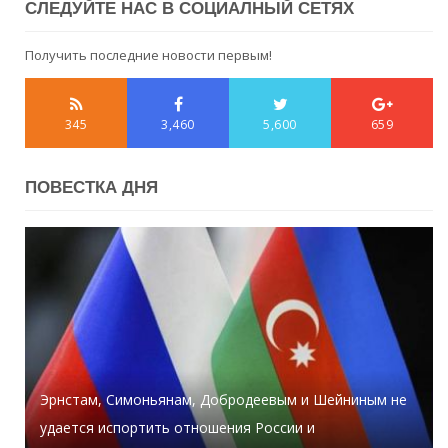
СЛЕДУЙТЕ НАС В СОЦИАЛНЫЙ СЕТЯХ
Получить последние новости первым!
345
3,460
5,600
659
ПОВЕСТКА ДНЯ
Эрнстам, Симоньянам, Добродеевым и Шейниным не
удается испортить отношения России и
За сегодняшний день в Тертере упало свыше 2 тыс.