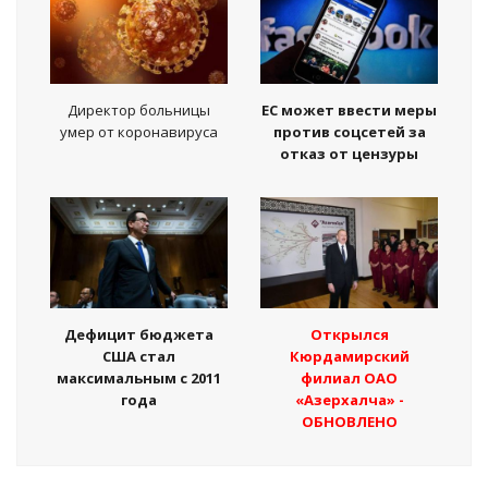
Директор больницы
ЕС может ввести меры
умер от коронавируса
против соцсетей за
отказ от цензуры
Дефицит бюджета
Открылся
США стал
Кюрдамирский
максимальным с 2011
филиал ОАО
года
«Азерхалча» -
ОБНОВЛЕНО