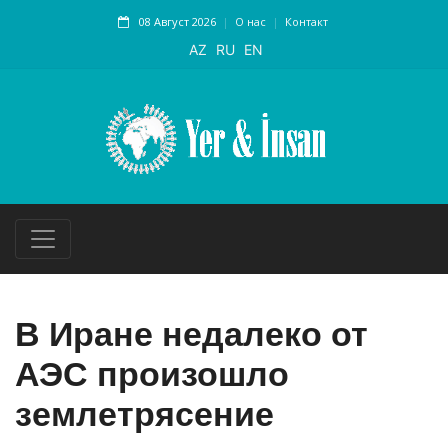
08 Август 2026
О нас
Контакт
AZ
RU
EN
В Иране недалеко от
АЭС произошло
землетрясение