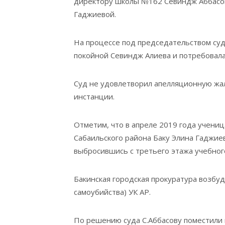
директору школы №162 Севиндж Аббасов
Гаджиевой.
Hа процессе под председательством суд
покойной Севиндж Алиева и потребовала
Суд не удовлетворил апелляционную жал
инстанции.
Отметим, что в апреле 2019 года учени
Сабаильского района Баку Элина Гаджиев
выбросившись с третьего этажа учебног
Бакинская городская прокуратура возбу
самоубийства) УК АР.
По решению суда С.Аббасову поместили 