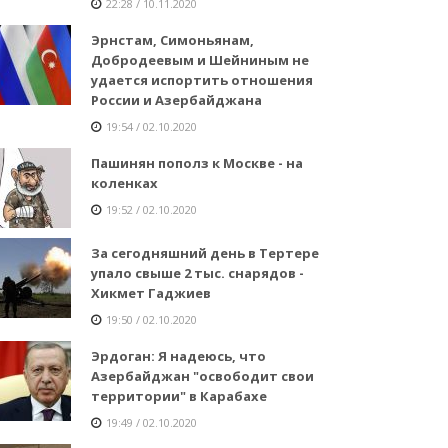
22:28 / 10.11.2020
Эрнстам, Симоньянам,
Добродеевым и Шейниным не
удается испортить отношения
России и Азербайджана
19:54 / 02.10.2020
Пашинян пополз к Москве - на
коленках
19:52 / 02.10.2020
За сегодняшний день в Тертере
упало свыше 2 тыс. снарядов -
Хикмет Гаджиев
19:50 / 02.10.2020
Эрдоган: Я надеюсь, что
Азербайджан "освободит свои
территории" в Карабахе
19:49 / 02.10.2020