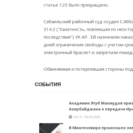
статье 125 было прекращено.
Сабаильский районный суд осудил С.Абба
314.2 ("Халатность, повлекшая по неос
последствия") УК АР. Ей назначили наказ
дней ограничения свободы с учетом сро
электронный браслет и запретили покида
Обвиняемая и потерпевшая стороны под
СОБЫТИЯ
Академик Ягуб Махмудов при
Азербайджана о передаче Ир
14:17 / 10.06.2020
В Мингячевире произошло зе