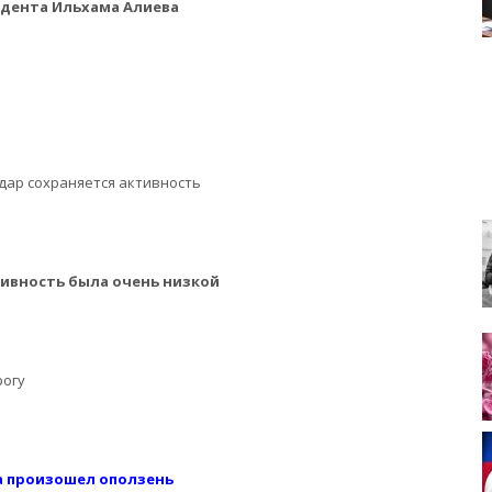
дента Ильхама Алиева
мдар сохраняется активность
ивность была очень низкой
рогу
а произошел оползень