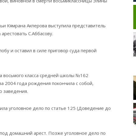
ой, виновной в смерти восьмиклассницы Элины
ьи Кямрана Акперова выступила представитель
 арестовать С.Аббасову.
обу и оставил в силе приговор суда первой
ца восьмого класса средней школы №162
а 2004 года рождения покончила с собой,
о заведения.
дила уголовное дело по статье 125 (Доведение до
под домашний арест. Позже уголовное дело по