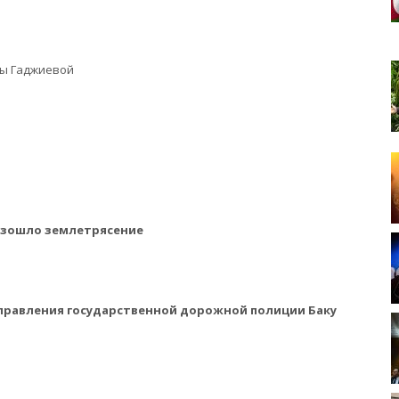
ны Гаджиевой
оизошло землетрясение
Управления государственной дорожной полиции Баку