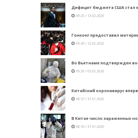
Дефицит бюджета США стал м
09:20 / 13.02.2020
Гонконг предоставил материк
09:43 / 12.02.2020
Во Вьетнаме подтвержден во
09:20 / 03.02.2020
Китайский коронавирус впервы
08:57 / 31.01.2020
В Китае число зараженных но
08:55 / 31.01.2020