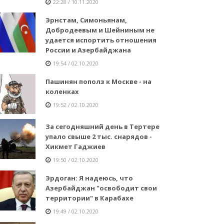
22:28 / 10.11.2020
Эрнстам, Симоньянам,
Добродеевым и Шейниным не
удается испортить отношения
России и Азербайджана
19:54 / 02.10.2020
Пашинян пополз к Москве - на
коленках
19:52 / 02.10.2020
За сегодняшний день в Тертере
упало свыше 2 тыс. снарядов -
Хикмет Гаджиев
19:50 / 02.10.2020
Эрдоган: Я надеюсь, что
Азербайджан "освободит свои
территории" в Карабахе
19:49 / 02.10.2020