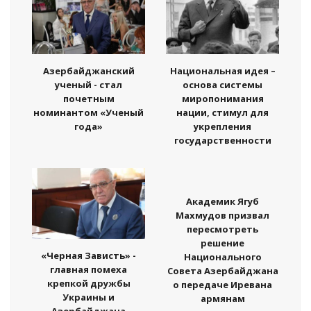
Азербайджанский
Национальная идея –
ученый - стал
основа системы
почетным
миропонимания
номинантом «Ученый
нации, стимул для
года»
укрепления
государственности
Академик Ягуб
Махмудов призвал
пересмотреть
решение
«Черная Зависть» -
Национального
главная помеха
Совета Азербайджана
крепкой дружбы
о передаче Иревана
Украины и
армянам
Азербайджана