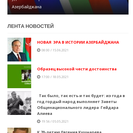
Азербайджана
снарядов - Хикмет Гаджиев
Директор больницы умер от коронавируса
ЛЕНТA НОВОСТЕЙ
НОВАЯ ЭРА В ИСТОРИИ АЗЕРБАЙДЖАНА
08:00 / 15.06.2021
Образец высокой чести достоинства
17:00 / 18.05.2021
Так было, так есть и так будет: из года в
год гордый народ выполняет Заветы
Общенационального лидера Гейдара
Алиева
19:56 / 05.05.2021
К 70-летию Евгения Кушнарева