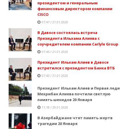
президентом и генеральным
финансовым директором компании
CISCO
07:47 / 21.01.2020
В Давосе состоялась встреча
Президента Ильхама Алиева с
соучредителем компании Carlyle Group
07:45 / 21.01.2020
Президент Ильхам Алиев в Давосе
встретился с президентом Банка ВТБ
07:43 / 21.01.2020
Президент Ильхам Алиев и Первая леди
Мехрибан Алиева почтили светлую
память шехидов 20 Января
11:18 / 20.01.2020
В Азербайджане чтят память жертв
трагедии 20 Января