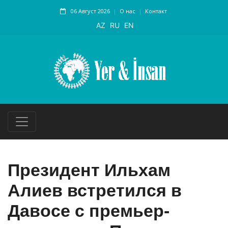
06 Август 2026
О нас
Контакт
AZ
RU
EN
Президент Ильхам
Алиев встретился в
Давосе с премьер-