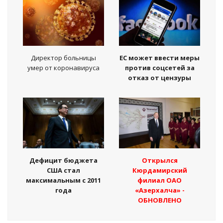
Директор больницы
ЕС может ввести меры
умер от коронавируса
против соцсетей за
отказ от цензуры
Дефицит бюджета
Открылся
США стал
Кюрдамирский
максимальным с 2011
филиал ОАО
года
«Азерхалча» -
ОБНОВЛЕНО