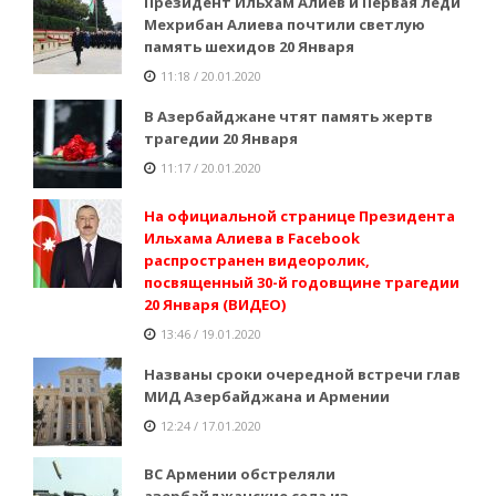
Президент Ильхам Алиев и Первая леди
Мехрибан Алиева почтили светлую
память шехидов 20 Января
11:18 / 20.01.2020
В Азербайджане чтят память жертв
трагедии 20 Января
11:17 / 20.01.2020
На официальной странице Президента
Ильхама Алиева в Facebook
распространен видеоролик,
посвященный 30-й годовщине трагедии
20 Января (ВИДЕО)
13:46 / 19.01.2020
Названы сроки очередной встречи глав
МИД Азербайджана и Армении
12:24 / 17.01.2020
ВС Армении обстреляли
азербайджанские села из