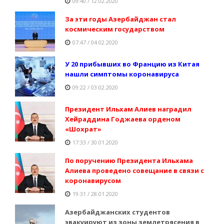
09:40 / 12.02.2020
За эти годы Азербайджан стал
космическим государством
07:47 / 04.02.2020
У 20 прибывших во Францию из Китая
нашли симптомы коронавируса
09:22 / 03.02.2020
Президент Ильхам Алиев наградил
Хейраддина Годжаева орденом
«Шохрат»
17:33 / 30.01.2020
По поручению Президента Ильхама
Алиева проведено совещание в связи с
коронавирусом
19:31 / 28.01.2020
Азербайджанских студентов
эвакуируют из зоны землетрясения в