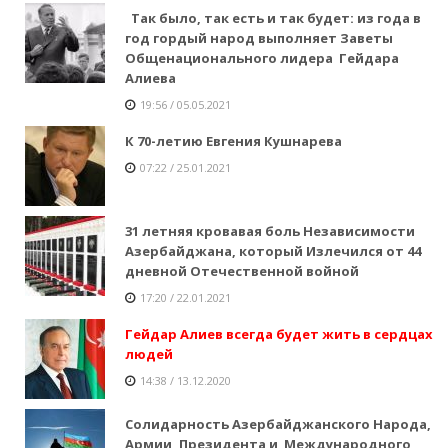
Так было, так есть и так будет: из года в
год гордый народ выполняет Заветы
Общенационального лидера Гейдара
Алиева
19:56 / 05.05.2021
К 70-летию Евгения Кушнарева
07:22 / 25.01.2021
31 летняя кровавая боль Независимости
Азербайджана, который Излечился от 44
дневной Отечественной войной
17:20 / 22.01.2021
Гейдар Алиев всегда будет жить в сердцах
людей
14:38 / 13.12.2020
Солидарность Азербайджанского Народа,
Армии, Президента и Международного