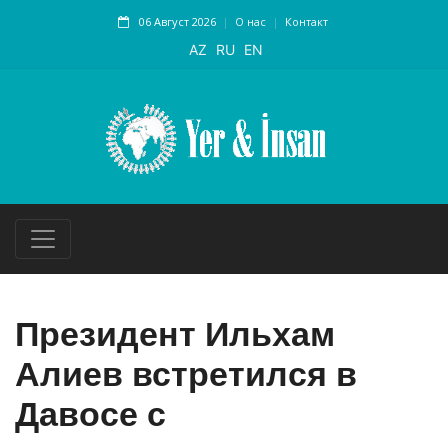
06 Август 2026
О нас
Контакт
AZ
RU
EN
Президент Ильхам
Алиев встретился в
Давосе с