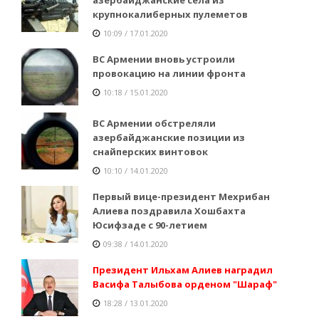
крупнокалиберных пулеметов
10:09 / 17.01.2020
ВС Армении вновь устроили
провокацию на линии фронта
10:18 / 15.01.2020
ВС Армении обстреляли
азербайджанские позиции из
снайперских винтовок
10:10 / 14.01.2020
Первый вице-президент Мехрибан
Алиева поздравила Хошбахта
Юсифзаде с 90-летием
09:38 / 14.01.2020
Президент Ильхам Алиев наградил
Васифа Талыбова орденом "Шараф"
18:28 / 13.01.2020